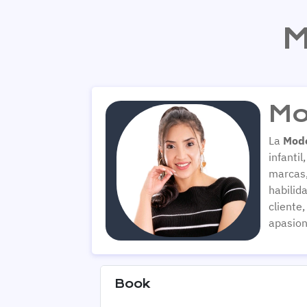
M
Mo
La
Mode
infanti
marcas,
habilid
cliente
apasiona
Book