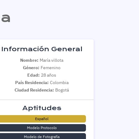
ta
Información General
Nombre:
María villota
Género:
Femenino
Edad:
28 años
País Residencia:
Colombia
Ciudad Residencia:
Bogotá
Aptitudes
Español
Modelo Protocolo
Modelo de Fotografía