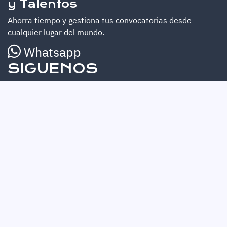
y Talentos
Ahorra tiempo y gestiona tus convocatorias desde
cualquier lugar del mundo.
Whatsapp
SIGUENOS
Facebook
Instagram
LinkedIn
YouTube
© 2024 Niriun
®
- Lo hacemos con el ❤️ -
Producto Orgullosamente Colombiano