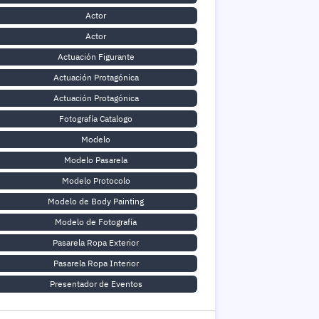
Actor
Actor
Actuación Figurante
Actuación Protagónica
Actuación Protagónica
Fotografía Catalogo
Modelo
Modelo Pasarela
Modelo Protocolo
Modelo de Body Painting
Modelo de Fotografía
Pasarela Ropa Exterior
Pasarela Ropa Interior
Presentador de Eventos