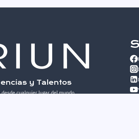
S
encias y Talentos
 desde cualquier lugar del mundo.