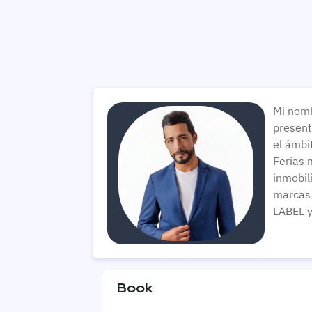
Mi nomb
present
el ámbi
Ferias 
inmobil
marcas
LABEL y
Book