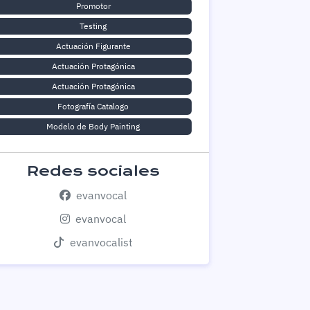
Promotor
Testing
Actuación Figurante
Actuación Protagónica
Actuación Protagónica
Fotografía Catalogo
Modelo de Body Painting
Redes sociales
evanvocal
evanvocal
evanvocalist