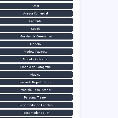
Actor
Asesor Comercial
Cantante
Coach
Maestro de Ceremonia
Modelo
Modelo Pasarela
Modelo Protocolo
Modelo de Fotografía
Músico
Pasarela Ropa Exterior
Pasarela Ropa Interior
Personal Trainer
Presentador de Eventos
Presentador de TV