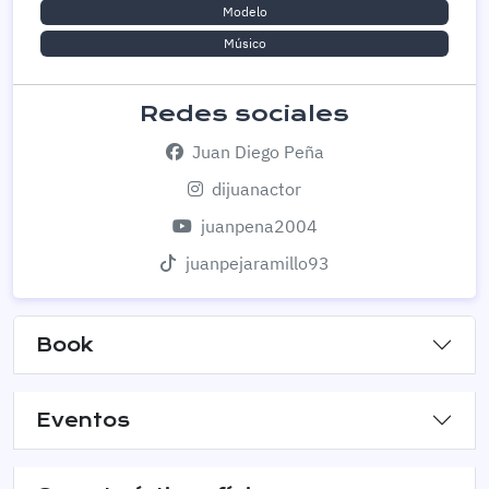
Modelo
Músico
Redes sociales
Juan Diego Peña
dijuanactor
juanpena2004
juanpejaramillo93
Book
Eventos