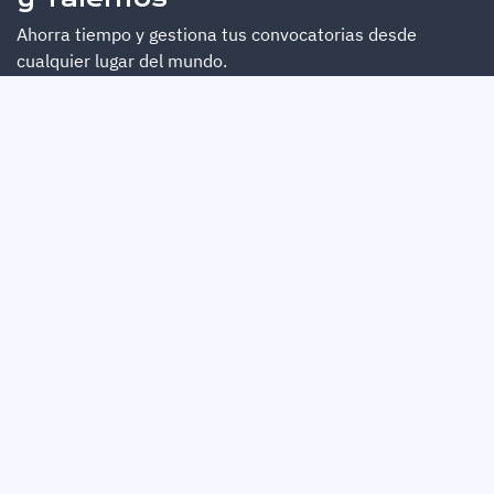
Ahorra tiempo y gestiona tus convocatorias desde
cualquier lugar del mundo.
Whatsapp
SIGUENOS
Facebook
Instagram
LinkedIn
YouTube
© 2024 Niriun
®
- Lo hacemos con el ❤️ -
Producto Orgullosamente Colombiano