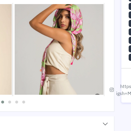
http
igsh=