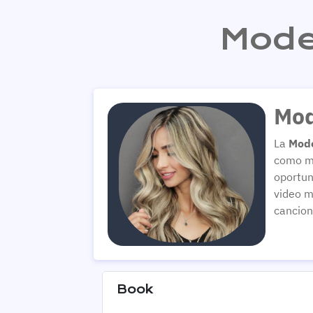
Mode
Mod
La
Mode
como mo
oportun
video m
cancion
Book