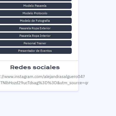
Modelo Pasarela
Modelo Protocolo
Modelo de Fotografía
Pasarela Ropa Exterior
Pasarela Ropa Interior
Personal Trainer
Presentador de Eventos
Redes sociales
s://www.instagram.com/alejandrasalguero04?
MTNlbHozd29ucTdsag%3D%3D&utm_source=qr