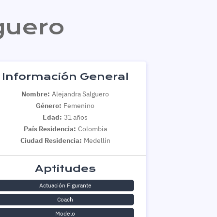
guero
Información General
Nombre:
Alejandra Salguero
Género:
Femenino
Edad:
31 años
País Residencia:
Colombia
Ciudad Residencia:
Medellín
Aptitudes
Actuación Figurante
Coach
Modelo